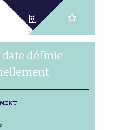
 date définie
uellement
EMENT
rs