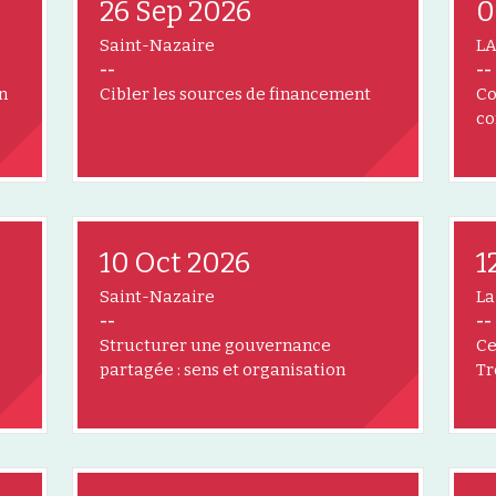
26 Sep 2026
0
Saint-Nazaire
L
--
--
n
Cibler les sources de financement
Co
co
10 Oct 2026
1
Saint-Nazaire
La
--
--
Structurer une gouvernance
Ce
partagée : sens et organisation
T