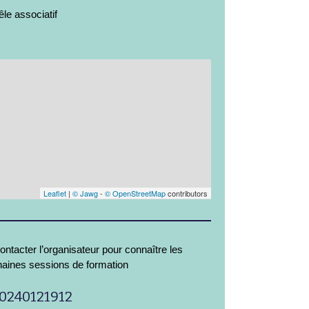
le associatif
Leaflet
|
© Jawg
-
© OpenStreetMap
contributors
ontacter l’organisateur pour connaître les
haines sessions de formation
0240121912