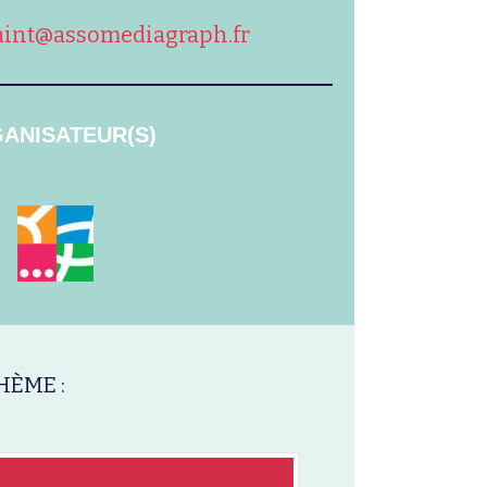
aint@assomediagraph.fr
ANISATEUR(S)
HÈME :