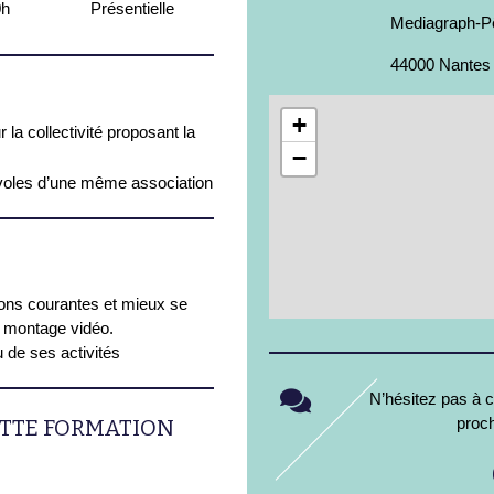
0h
Présentielle
Mediagraph-Pê
44000 Nantes
+
 la collectivité proposant la
−
oles d’une même association
N
tions courantes et mieux se
e montage vidéo.
u de ses activités
N’hésitez pas à c
proc
ETTE FORMATION