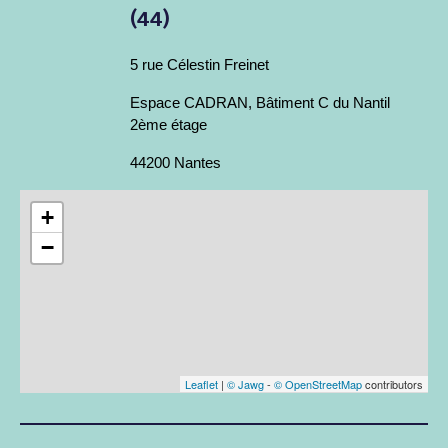
(44)
5 rue Célestin Freinet
Espace CADRAN, Bâtiment C du Nantil
2ème étage
44200 Nantes
+
−
Leaflet
|
© Jawg
-
© OpenStreetMap
contributors