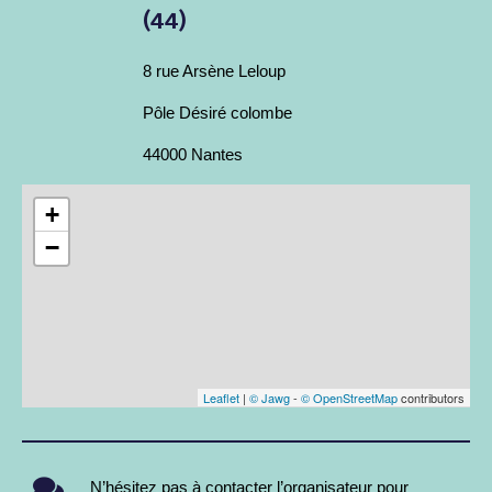
(44)
8 rue Arsène Leloup
Pôle Désiré colombe
44000 Nantes
+
−
Leaflet
|
© Jawg
-
© OpenStreetMap
contributors
N’hésitez pas à contacter l’organisateur pour