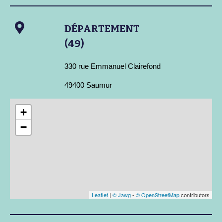
DÉPARTEMENT
(49)
330 rue Emmanuel Clairefond
49400 Saumur
+
−
Leaflet
|
© Jawg
-
© OpenStreetMap
contributors