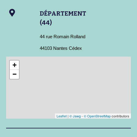
DÉPARTEMENT
(44)
44 rue Romain Rolland
44103 Nantes Cédex
+
−
Leaflet
|
© Jawg
-
© OpenStreetMap
contributors