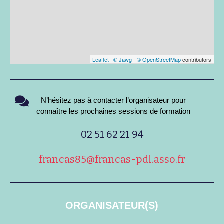
Leaflet
|
© Jawg
-
© OpenStreetMap
contributors
N’hésitez pas à contacter l’organisateur pour
connaître les prochaines sessions de formation
02 51 62 21 94
francas85@francas-pdl.asso.fr
ORGANISATEUR(S)